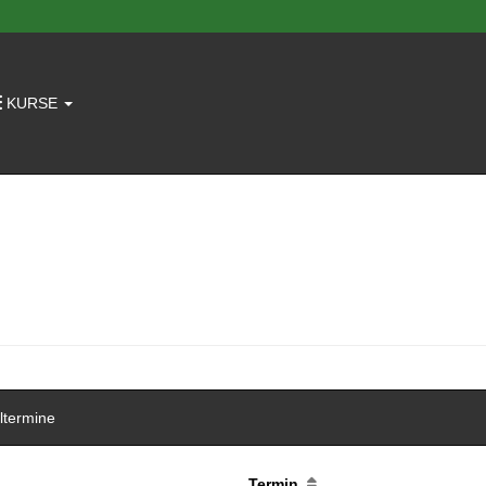
KURSE
ltermine
Termin